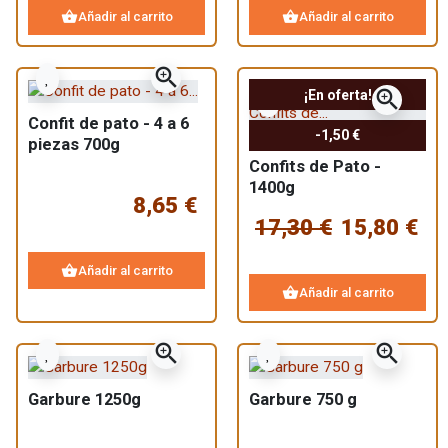
garbure hasta el confit de pato, pasando por otras
shopping_basket
shopping_basket
Añadir al carrito
Añadir al carrito
especialidades a base de pato, encontrará los mejores platos
del suroeste en un mismo lugar.
zoom_in
zoom_in
¡En oferta!
Confit de pato - 4 a 6
-1,50 €
piezas 700g
Pack 2 Manchons
Confits de Pato -
1400g
8,65 €
17,30 €
15,80 €
shopping_basket
Añadir al carrito
shopping_basket
Añadir al carrito
zoom_in
zoom_in
Garbure 1250g
Garbure 750 g