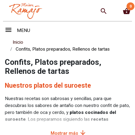
0
search
shopping_basket
menu
MENU
Inicio
Confits, Platos preparados, Rellenos de tartas
Confits, Platos preparados,
Rellenos de tartas
Nuestros platos del suroeste
Nuestras recetas son sabrosas y sencillas, para que
descubras los sabores de antaño con nuestro confit de pato,
pero también de oca y cerdo, y
platos cocinados del
suroeste
. Los preparamos siguiendo las
recetas
tradicionales del suroeste
, elaboradas con ingredientes de
arrow_downward
calidad y patos y ocas de nuestra granja familiar. Deguste
Mostrar más