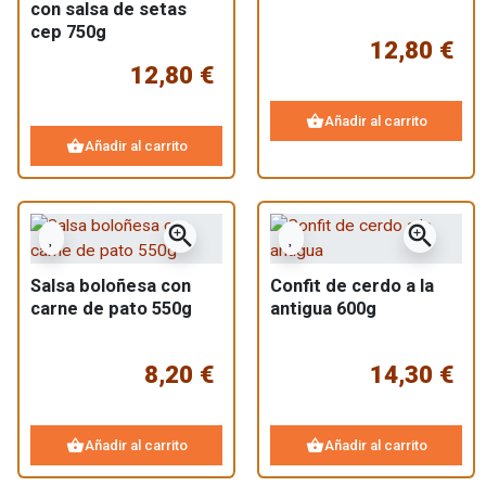
con salsa de setas
cep 750g
12,80 €
12,80 €
shopping_basket
Añadir al carrito
shopping_basket
Añadir al carrito
zoom_in
zoom_in
Salsa boloñesa con
Confit de cerdo a la
carne de pato 550g
antigua 600g
8,20 €
14,30 €
shopping_basket
shopping_basket
Añadir al carrito
Añadir al carrito