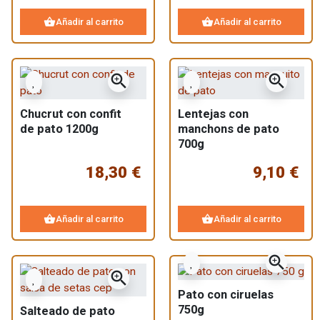
shopping_basket
shopping_basket
Añadir al carrito
Añadir al carrito
zoom_in
zoom_in
Chucrut con confit
Lentejas con
de pato 1200g
manchons de pato
700g
18,30 €
9,10 €
shopping_basket
shopping_basket
Añadir al carrito
Añadir al carrito
zoom_in
zoom_in
Pato con ciruelas
750g
Salteado de pato