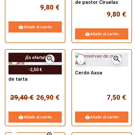
de pastor Ciruelas
9,80 €
pasas de pato al
9,80 €
armañac
shopping_basket
Añadir al carrito
shopping_basket
Añadir al carrito
zoom_in
zoom_in
¡En oferta!
-2,50 €
Surtido de 3 rellenos
Cerdo Axoa
de tarta
29,40 €
26,90 €
7,50 €
shopping_basket
shopping_basket
Añadir al carrito
Añadir al carrito