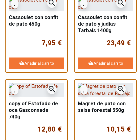
zoom_in
zoom_in
Cassoulet con confit
Cassoulet con confit
de pato 450g
de pato y judías
Tarbais 1400g
7,95 €
23,49 €
shopping_basket
shopping_basket
Añadir al carrito
Añadir al carrito
zoom_in
zoom_in
copy of Estofado de
Magret de pato con
oca Gasconnade
salsa forestal 550g
740g
12,80 €
10,15 €