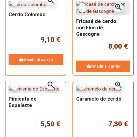
zoom_in
zoom_in
Cerdo Colombo
Fricasé de cerdo
con Floc de
Gascogne
9,10 €
8,00 €
shopping_basket
Añadir al carrito
shopping_basket
Añadir al carrito
zoom_in
zoom_in
Pimienta de
Caramelo de cerdo
Espelette
5,50 €
7,30 €