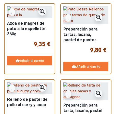
zoom_in
zoom_in
Axoa de magret de
pato a la espellette
Preparación para
360g
tartas, lasaña,
pastel de pastor
9,35 €
Pato Cereza Cabra
9,80 €
shopping_basket
Añadir al carrito
shopping_basket
Añadir al carrito
zoom_in
zoom_in
Relleno de pastel de
pollo al curry y coco
Preparación para
tarta, lasaña, pastel