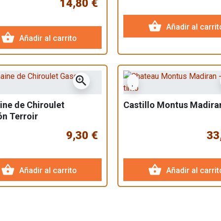
14,80 €
shopping_basket
Añadir al carrit
shopping_basket
Añadir al carrito
zoom_in
ne de Chiroulet
Castillo Montus Madira
n Terroir
9,30 €
33
shopping_basket
shopping_basket
Añadir al carrito
Añadir al carrit