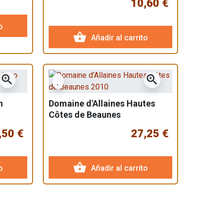
10,60 €
o
shopping_basket
Añadir al carrito
zoom_in
zoom_in
n
Domaine d'Allaines Hautes
Côtes de Beaunes
,50 €
27,25 €
shopping_basket
o
Añadir al carrito