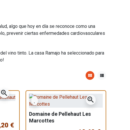
alud, algo que hoy en día se reconoce como una
plo, prevenir ciertas enfermedades cardiovasculares
del vino tinto. La casa Ramajo ha seleccionado para
o!
view_module
view_list
zoom_in
zoom_in
Domaine de Pellehaut Les
Marcottes
,20 €