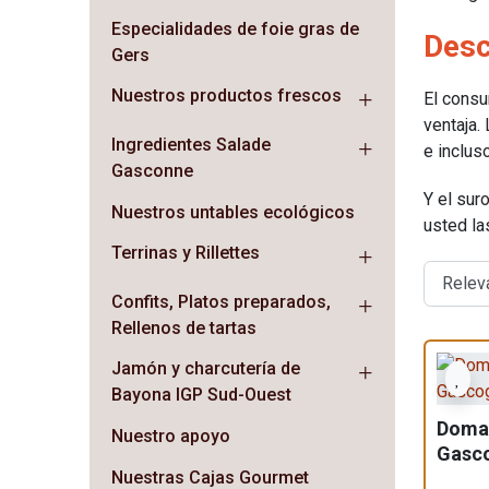
Especialidades de foie gras de
Desc
Gers
Nuestros productos frescos
El consu
ventaja.
Ingredientes Salade
e inclus
Gasconne
Y el sur
Nuestros untables ecológicos
usted la
Terrinas y Rillettes
Confits, Platos preparados,
Rellenos de tartas
Jamón y charcutería de
Bayona IGP Sud-Ouest
Domai
Nuestro apoyo
Gasco
Nuestras Cajas Gourmet