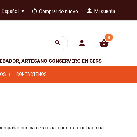
person
loop
Mi cuenta
Comprar de nuevo
0
person
shopping_basket
search
CEBADOR, ARTESANO CONSERVERO EN GERS
NOS
CONTÁCTENOS
compañar sus carnes rojas, quesos o incluso sus