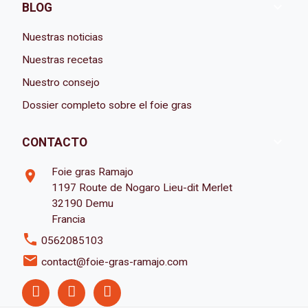

BLOG
Nuestras noticias
Nuestras recetas
Nuestro consejo
Dossier completo sobre el foie gras

CONTACTO
Foie gras Ramajo
room
1197 Route de Nogaro Lieu-dit Merlet
32190 Demu
Francia
phone
0562085103
email
contact@foie-gras-ramajo.com