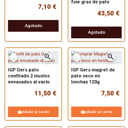
foie gras de pato
7,10 €
43,50 €
Agotado
Agotado
zoom_in
zoom_in
IGP Gers pato
IGP Gers magret de
confitado 2 muslos
pato seco en
envasados al vacío
lonchas 120g
11,50 €
7,50 €
shopping_basket
shopping_basket
Añadir al carrito
Añadir al carrito