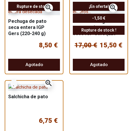
zoom_in
zoom_in
Rupture de stock !
¡En oferta!
-1,50 €
Pechuga de pato
Lote de 2 magrets
seca entera IGP
enteros de pato
Rupture de stock !
Gers (220-240 g)
seco IGP Gers (220-
240g)
8,50 €
17,00 €
15,50 €
Agotado
Agotado
zoom_in
Salchicha de pato
6,75 €