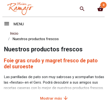
0
search
shopping_basket
menu
MENU
Inicio
Nuestros productos frescos
Nuestros productos frescos
Foie gras crudo y magret fresco de pato
del suroeste
Las parrilladas de pato son muy sabrosas y acompañan todas
las «fiestas» en el Gers. Podrá descubrir a sus amigos sus
recetas caseras con lo mejor de nuestros productos frescos.
arrow_downward
Todos nuestros productos a base de pato cuentan con la
Mostrar más
certificación
IGP Gers,
lo que le garantiza que está