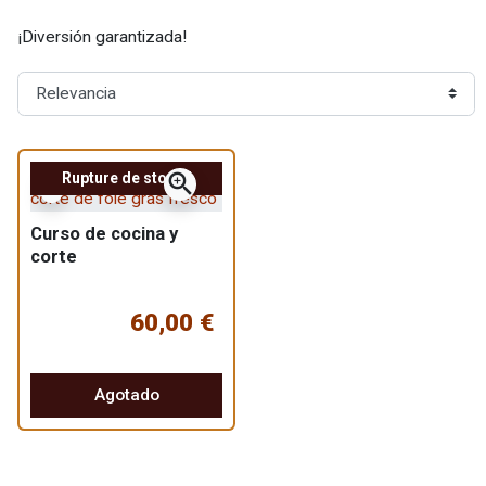
¡Diversión garantizada!
zoom_in
Rupture de stock !
Curso de cocina y
corte
60,00 €
Agotado