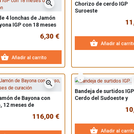
zoom_in
Chorizo de cerdo IGP
Suroeste
de 4 lonchas de Jamón
11
yona IGP con 18 meses
ración
6,30 €
shopping_basket
Añadir al carrit
shopping_basket
Añadir al carrito
zoom_in
Bandeja de surtidos IGP
Cerdo del Sudoeste y
amón de Bayona con
Jamón de Bayona
, 12 meses de
10
ión
116,00 €
shopping_basket
Añadir al carrit