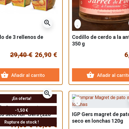
zoom_in
do de 3 rellenos de
Codillo de cerdo a la an
350 g
29,40 €
26,90 €
6
shopping_basket
shopping_basket
Añadir al carrito
Añadir al carrit
zoom_in
¡En oferta!
de 2 magrets enteros
-1,50 €
to seco IGP Gers (220-
IGP Gers magret de pat
seco en lonchas 120g
Rupture de stock !
17,00 €
15,50 €