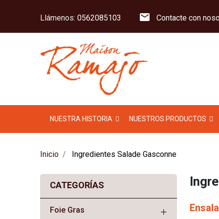
mail
Llámenos:
0562085103
Contacte con noso
NUESTRA HISTORIA
NUESTROS PRODUCTOS
Inicio
Ingredientes Salade Gasconne
Ingr
CATEGORÍAS
Ensala
Foie Gras