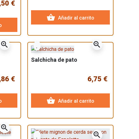
,50 €
shopping_basket
Añadir al carrito
o
zoom_in
zoom_in
Salchicha de pato
,86 €
6,75 €
shopping_basket
o
Añadir al carrito
zoom_in
zoom_in