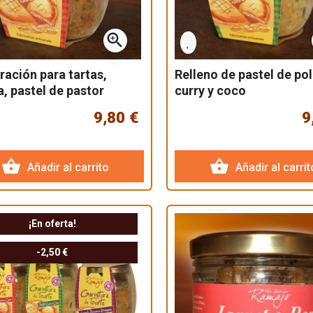
zoom_in
ración para tartas,
Relleno de pastel de pol
a, pastel de pastor
curry y coco
Cereza Cabra
9,80 €
9
shopping_basket
shopping_basket
Añadir al carrito
Añadir al carrit
¡En oferta!
-2,50 €