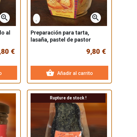
zoom_in
zoom_in
lo al
Preparación para tarta,
lasaña, pastel de pastor
Ciruelas pasas de pato al
,80 €
9,80 €
armañac
shopping_basket
o
Añadir al carrito
Rupture de stock !