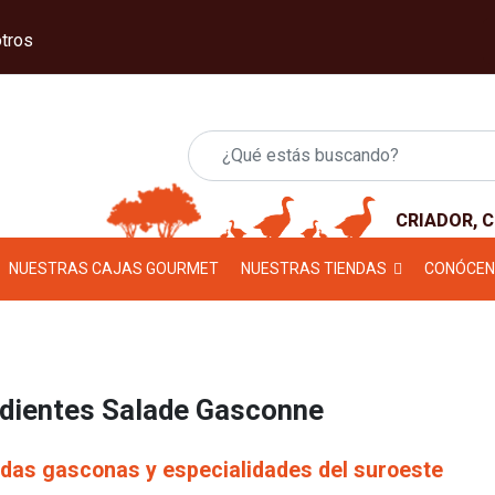
tros
CRIADOR, 
NUESTRAS CAJAS GOURMET
NUESTRAS TIENDAS
CONÓCE
edientes Salade Gasconne
das gasconas y especialidades del suroeste