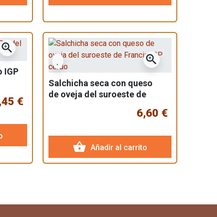
zoom_in
zoom_in
o IGP
Salchicha seca con queso
de oveja del suroeste de
,45 €
Francia IGP cerdo
6,60 €
o
shopping_basket
Añadir al carrito