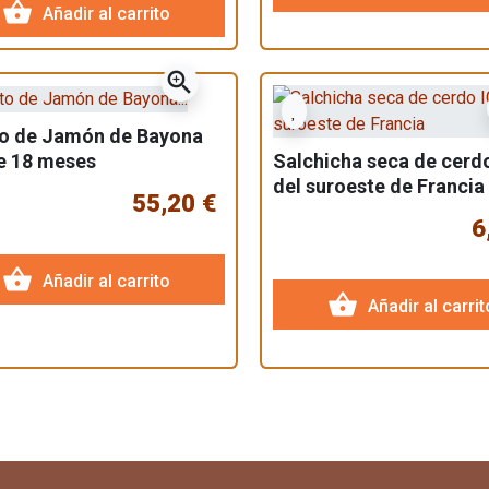
shopping_basket
Añadir al carrito
zoom_in
o de Jamón de Bayona
e 18 meses
Salchicha seca de cerd
del suroeste de Francia
55,20 €
6
shopping_basket
Añadir al carrito
shopping_basket
Añadir al carrit