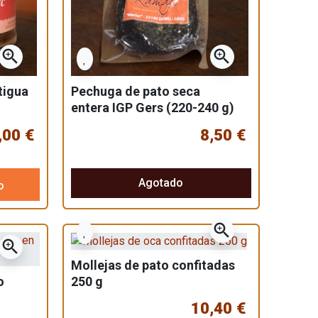
zoom_in
zoom_in
tigua
Pechuga de pato seca
entera IGP Gers (220-240 g)
,00 €
8,50 €
Agotado
o
zoom_in
zoom_in
Mollejas de pato confitadas
250 g
o
10,40 €