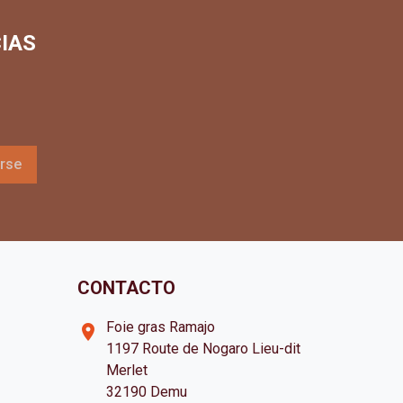
IAS
CONTACTO
Foie gras Ramajo
room
1197 Route de Nogaro Lieu-dit
Merlet
32190 Demu