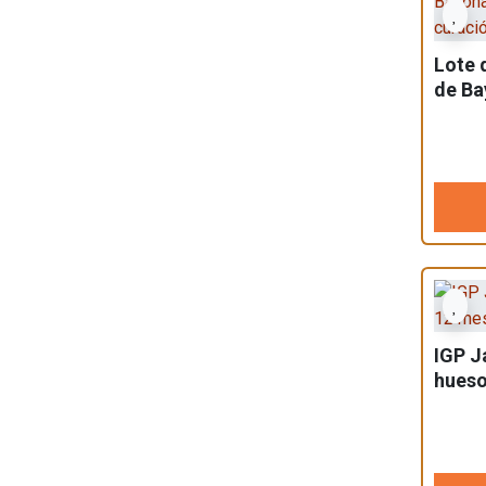
Lote 
de Ba
de cu
IGP J
hueso
curac