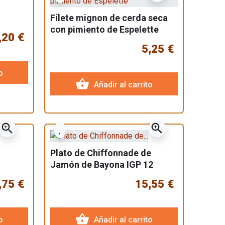
Filete mignon de cerda seca
con pimiento de Espelette
,20 €
5,25 €
o
shopping_basket
Añadir al carrito
zoom_in
zoom_in
Plato de Chiffonnade de
Jamón de Bayona IGP 12
meses
,75 €
15,55 €
shopping_basket
o
Añadir al carrito