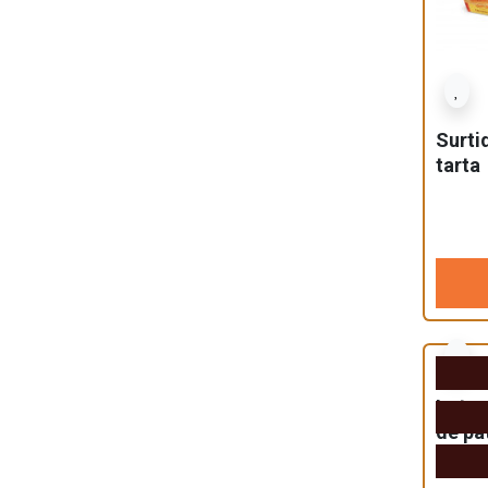
Surti
tarta
Lote 
de pa
240g)