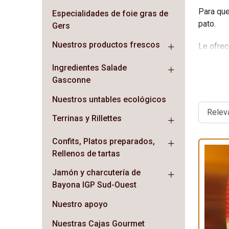
Para qu
Especialidades de foie gras de
pato.
Gers
Nuestros productos frescos
Le ofrec
acompaña
Ingredientes Salade
pato sec
Gasconne
Con nues
Nuestros untables ecológicos
todos es
producto
Terrinas y Rillettes
Ramajo!
Confits, Platos preparados,
Rellenos de tartas
Jamón y charcutería de
Bayona IGP Sud-Ouest
Nuestro apoyo
Nuestras Cajas Gourmet