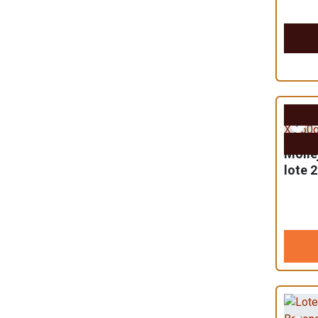
Molle
lote 