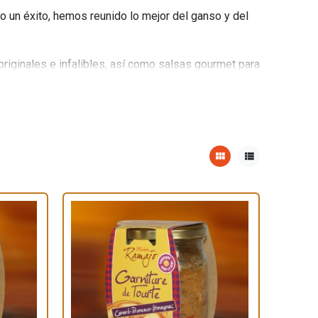
 un éxito, hemos reunido lo mejor del ganso y del
originales e infalibles, así como salsas gourmet para
ctos para sus ensaladas y entrantes: magret de
moso salchichón de pato.
o mejor de nuestra región. Listos para consumir,
 sus menús de cualquier estación. Porque los
view_module
view_list
e en cualquier momento del año gracias a la Maison