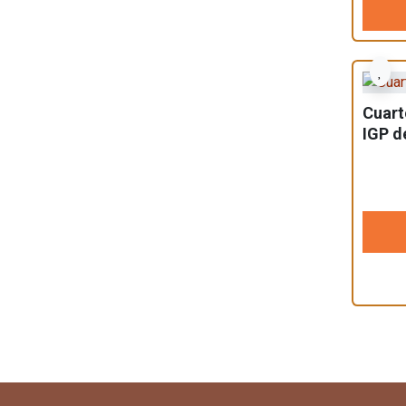
Cuart
IGP d