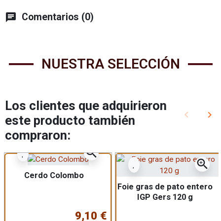
chat
Comentarios (0)
NUESTRA SELECCIÓN
Los clientes que adquirieron
keyboard_arrow_left
keyboard_arrow_right
este producto también
Anterior
Sig
compraron:
zoom_in
zoom_in
Cerdo Colombo
Foie gras de pato entero
IGP Gers 120 g
9,10 €