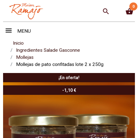
0
search
shopping_basket
menu
MENU
Inicio
Ingredientes Salade Gasconne
Mollejas
Mollejas de pato confitadas lote 2 x 250g
¡En oferta!
-1,10 €