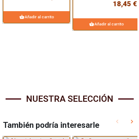
18,45 €
shopping_basket
Añadir al carrito
shopping_basket
Añadir al carrito
NUESTRA SELECCIÓN
keyboard_arrow_left
keyboard_arrow_right
También podría interesarle
Anterior
Sig