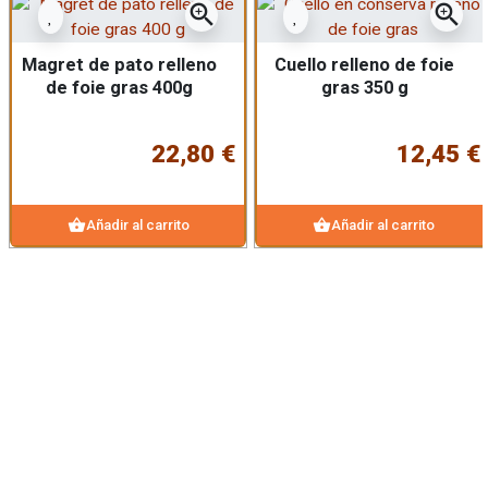
zoom_in
zoom_in
Magret de pato relleno
Cuello relleno de foie
de foie gras 400g
gras 350 g
22,80 €
12,45 €
shopping_basket
shopping_basket
Añadir al carrito
Añadir al carrito