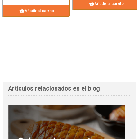
shopping_basket
Añadir al carrito
shopping_basket
Añadir al carrito
Artículos relacionados en el blog