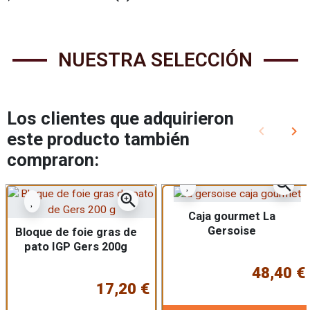
NUESTRA SELECCIÓN
Los clientes que adquirieron
keyboard_arrow_left
keyboard_arrow_right
este producto también
Anterior
Sig
compraron:
zoom_in
zoom_in
Caja gourmet La
Gersoise
Bloque de foie gras de
pato IGP Gers 200g
48,40 €
17,20 €