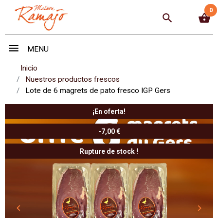
0
search
shopping_basket
menu
MENU
Inicio
Nuestros productos frescos
Lote de 6 magrets de pato fresco IGP Gers
¡En oferta!
-7,00 €
Rupture de stock !
keyboard_arrow_left
keyboard_arrow_right
Anterior
Sigui