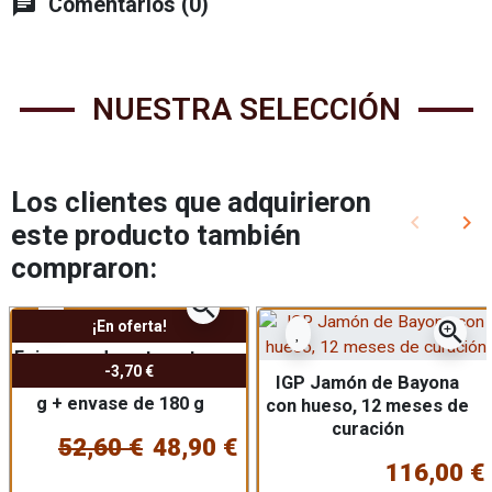
chat
Comentarios (0)
NUESTRA SELECCIÓN
Los clientes que adquirieron
keyboard_arrow_left
keyboard_arrow_right
este producto también
Anterior
Sig
compraron:
zoom_in
zoom_in
¡En oferta!
Foie gras de pato entero
-3,70 €
IGP Gers semicocido: 180
IGP Jamón de Bayona
g + envase de 180 g
con hueso, 12 meses de
curación
52,60 €
48,90 €
116,00 €