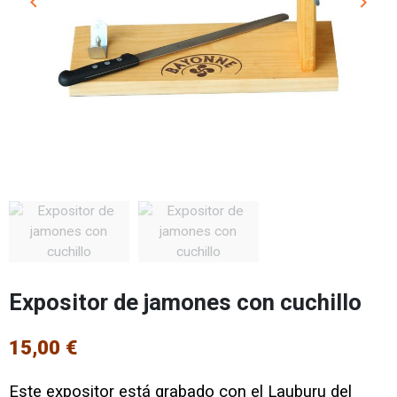
keyboard_arrow_left
keyboard_arrow_right
Anterior
Sigui
Expositor de jamones con cuchillo
15,00 €
Este expositor está grabado con el Lauburu del