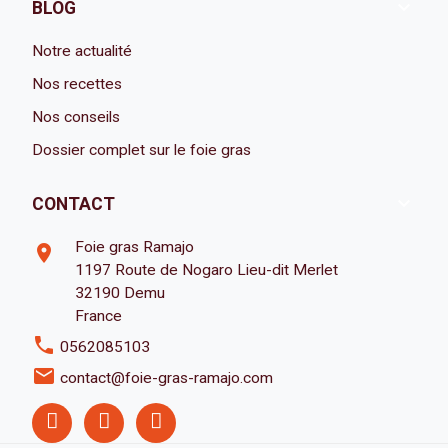

BLOG
Notre actualité
Nos recettes
Nos conseils
Dossier complet sur le foie gras

CONTACT
Foie gras Ramajo
room
1197 Route de Nogaro Lieu-dit Merlet
32190 Demu
France
phone
0562085103
email
contact@foie-gras-ramajo.com