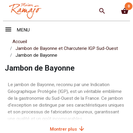
0
search
shopping_basket
menu
MENU
Accueil
Jambon de Bayonne et Charcuterie IGP Sud-Ouest
Jambon de Bayonne
Jambon de Bayonne
Le jambon de Bayonne, reconnu par une Indication
Géographique Protégée (IGP), est un véritable emblème
de la gastronomie du Sud-Ouest de la France. Ce jambon
d'exception se distingue par ses caractéristiques uniques
et son processus de fabrication rigoureux, garantissant
une qualité et un goût incomparables.
arrow_downward
Montrer plus
Tout d'abord, le jambon de Bayonne est élaboré à partir de