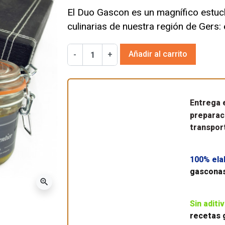
El Duo Gascon es un magnífico estuch
culinarias de nuestra región de Gers: 
Añadir al carrito
-
+
Entrega
preparaci
transpor
100% ela
gasconas
zoom_in
Sin aditi
recetas 