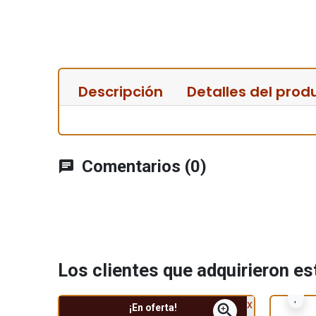
Descripción
Detalles del prod
Comentarios (0)
chat
Los clientes que adquirieron e
zoom_in
¡En oferta!