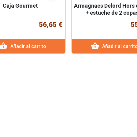
Caja Gourmet
Armagnacs Delord Hors 
+ estuche de 2 copa
56,65 €
5
hopping_basket
shopping_basket
Añadir al carrito
Añadir al carrit