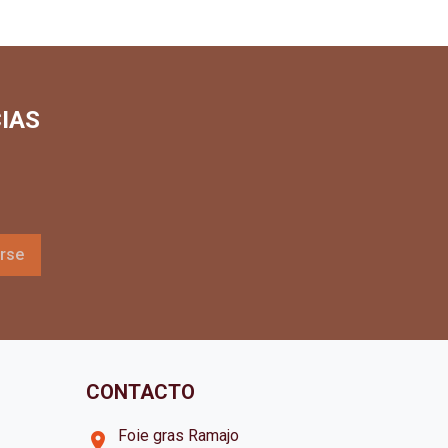
IAS
CONTACTO
Foie gras Ramajo
room