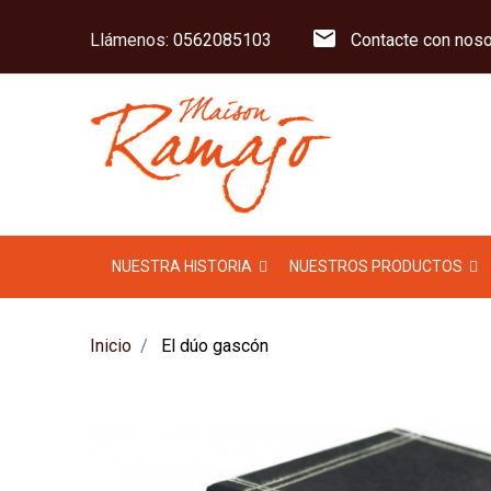
mail
Llámenos:
0562085103
Contacte con noso
NUESTRA HISTORIA
NUESTROS PRODUCTOS
Inicio
El dúo gascón