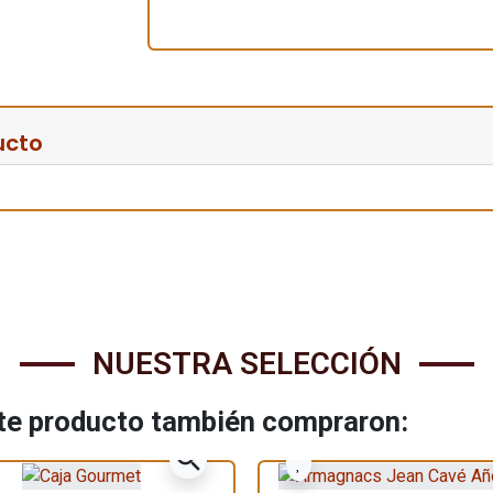
ucto
NUESTRA SELECCIÓN
ste producto también compraron:
zoom_in