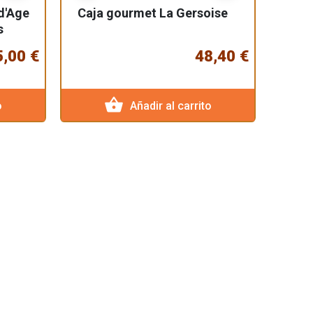
d'Age
Caja gourmet La Gersoise
s
5,00 €
48,40 €
shopping_basket
o
Añadir al carrito
Cuello