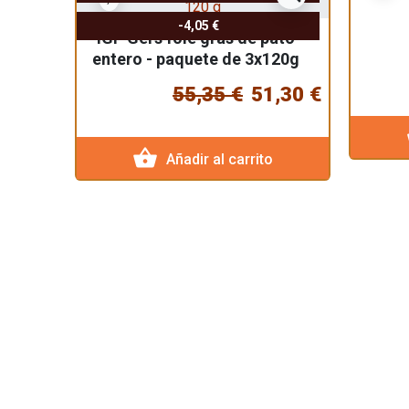
-4,05 €
IGP Gers foie gras de pato
entero - paquete de 3x120g
55,35 €
51,30 €
s
shopping_basket
Añadir al carrito