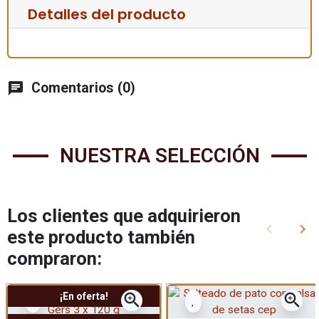
Detalles del producto
chat
Comentarios (0)
NUESTRA SELECCIÓN
Los clientes que adquirieron
keyboard_arrow_left
keyboard_arrow_right
este producto también
Anterior
Sig
compraron:
zoom_in
zoom_in
¡En oferta!