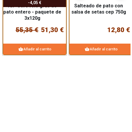
-4,05 €
IGP Gers foie gras de
Salteado de pato con
pato entero - paquete de
salsa de setas cep 750g
3x120g
55,35 €
51,30 €
12,80 €
shopping_basket
shopping_basket
Añadir al carrito
Añadir al carrito