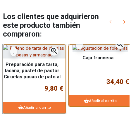
Los clientes que adquirieron
keyboard_arrow_left
keyboard_arrow_right
este producto también
Anterior
Sig
compraron:
zoom_in
zoom_in
Caja francesa
Preparación para tarta,
lasaña, pastel de pastor
Ciruelas pasas de pato al
34,40 €
armañac
9,80 €
shopping_basket
Añadir al carrito
shopping_basket
Añadir al carrito