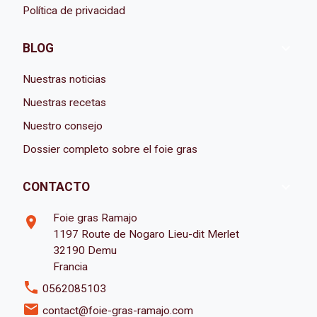
Política de privacidad

BLOG
Nuestras noticias
Nuestras recetas
Nuestro consejo
Dossier completo sobre el foie gras

CONTACTO
Foie gras Ramajo
room
1197 Route de Nogaro Lieu-dit Merlet
32190 Demu
Francia
phone
0562085103
email
contact@foie-gras-ramajo.com