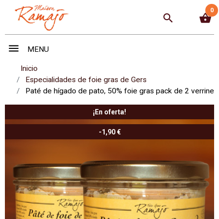
0
search
shopping_basket
menu
MENU
Inicio
Especialidades de foie gras de Gers
Paté de hígado de pato, 50% foie gras pack de 2 verrines
¡En oferta!
-1,90 €