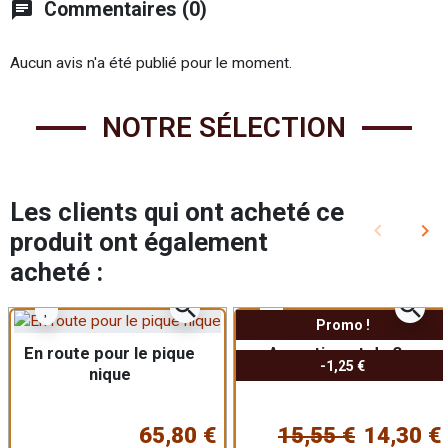
chat
Commentaires (0)
Aucun avis n'a été publié pour le moment.
NOTRE SÉLECTION
Les clients qui ont acheté ce
keyboard_arrow_left
keyboard_arrow_right
produit ont également
Précédent
Sui
acheté :
zoom_in
zoom_in
Promo !
En route pour le pique
Assortiment de 3
-1,25 €
nique
terrines
65,80 €
15,55 €
14,30 €