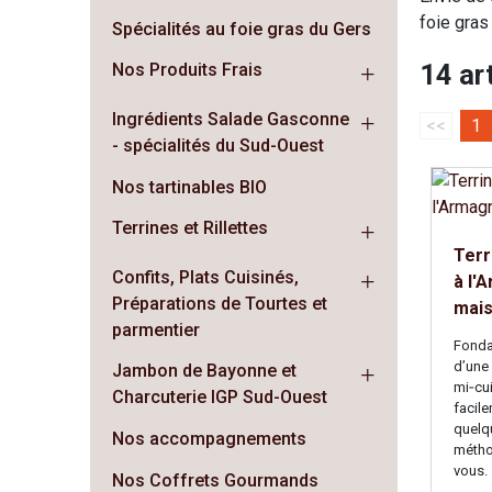
foie gras
Spécialités au foie gras du Gers
14 ar
Nos Produits Frais
Ingrédients Salade Gasconne
<<
1
- spécialités du Sud-Ouest
Nos tartinables BIO
Terrines et Rillettes
Terr
Confits, Plats Cuisinés,
à l'
Préparations de Tourtes et
mai
parmentier
Fonda
d’une 
Jambon de Bayonne et
mi‑cu
Charcuterie IGP Sud-Ouest
facil
quelqu
Nos accompagnements
méthod
vous.
Nos Coffrets Gourmands