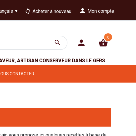
person
loop
Mon compte
Acheter à nouveau
0
person
shopping_basket
search
GAVEUR, ARTISAN CONSERVEUR DANS LE GERS
NOUS CONTACTER
amajo vous propose ici quelques recettes à base de