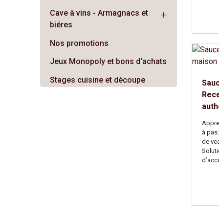
Cave à vins - Armagnacs et
biéres
Nos promotions
Jeux Monopoly et bons d'achats
Stages cuisine et découpe
Sauc
Rece
auth
Appre
à pas:
de ve
Soluti
d’acc