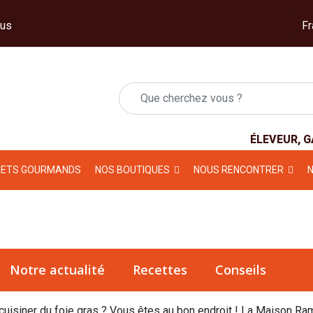
us
ÉLEVEUR, 
RETS GOURMANDS
NOS BOUTIQUES
NOUS RENCONTRER
Notre actualité
Recettes
Conseils
cuisiner du foie gras ? Vous êtes au bon endroit ! La Maison R