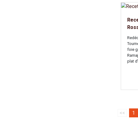
Rece
Ross
Redéc
Tourn
foie g
Ramaj
plat d
<<
1