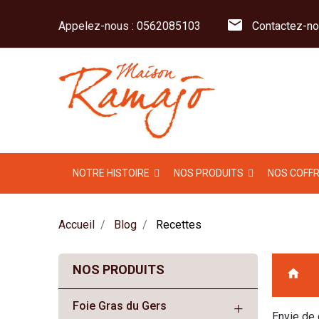
mail
Appelez-nous :
0562085103
Contactez-no
NOTRE HISTOIRE
NOS PRODUITS
NOS COFF
Accueil
Blog
Recettes
NOS PRODUITS
home
Foie Gras du Gers
Envie de 