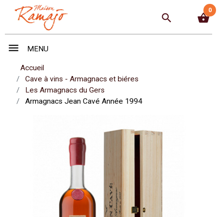
0
search
shopping_basket
menu
MENU
Accueil
Cave à vins - Armagnacs et biéres
Les Armagnacs du Gers
Armagnacs Jean Cavé Année 1994