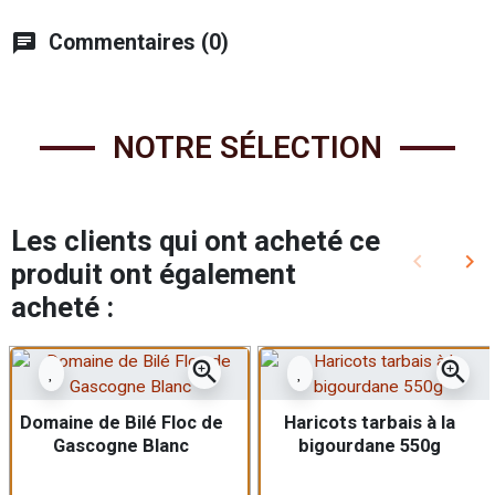
chat
Commentaires (0)
NOTRE SÉLECTION
Les clients qui ont acheté ce
keyboard_arrow_left
keyboard_arrow_right
produit ont également
Précédent
Sui
acheté :
zoom_in
zoom_in
Domaine de Bilé Floc de
Haricots tarbais à la
Gascogne Blanc
bigourdane 550g