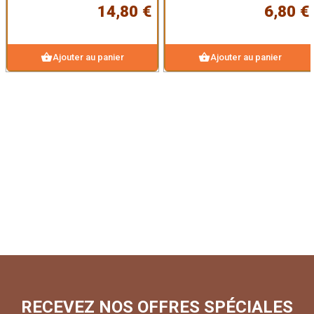
14,80 €
6,80 €
shopping_basket
shopping_basket
Ajouter au panier
Ajouter au panier
RECEVEZ NOS OFFRES SPÉCIALES