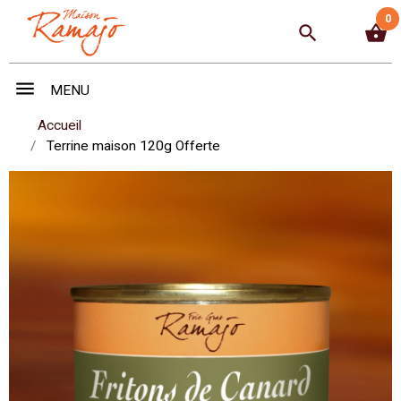
0
search
shopping_basket
menu
MENU
Accueil
Terrine maison 120g Offerte