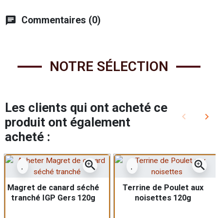
chat
Commentaires (0)
NOTRE SÉLECTION
Les clients qui ont acheté ce
keyboard_arrow_left
keyboard_arrow_right
produit ont également
Précédent
Sui
acheté :
zoom_in
zoom_in
Magret de canard séché
Terrine de Poulet aux
tranché IGP Gers 120g
noisettes 120g