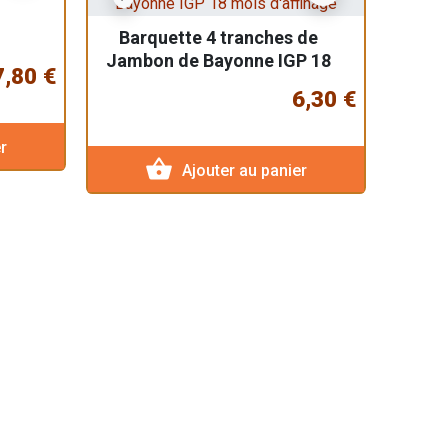
Barquette 4 tranches de
Jambon de Bayonne IGP 18
7,80 €
mois d'affinage
6,30 €
r
shopping_basket
Ajouter au panier
Gésier
s