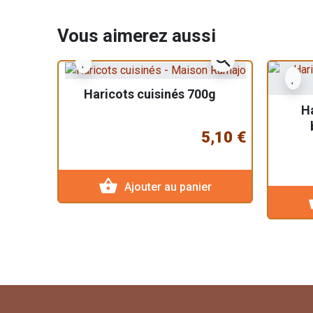
Vous aimerez aussi
zoom_in
Haricots cuisinés 700g
Ha
5,10 €
shopping_basket
Ajouter au panier
sho