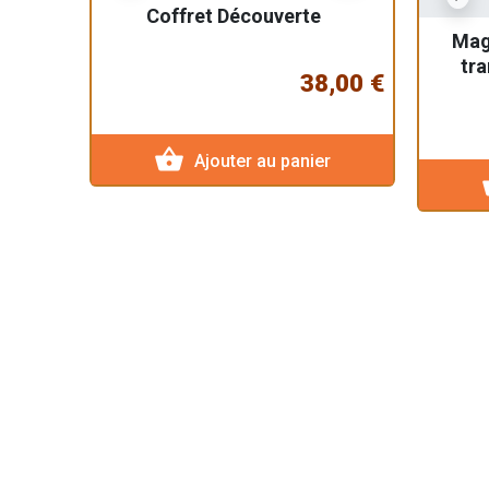
Coffret Découverte
Mag
tra
38,00 €
shopping_basket
Ajouter au panier
sho