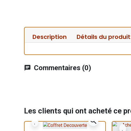
Description
Détails du produit
Commentaires (0)
chat
Les clients qui ont acheté ce p
zoom_in