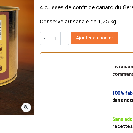
4 cuisses de confit de canard du Ger
Conserve artisanale de 1,25 kg
Ajouter au panier
-
+
Livraiso
commande
100% fab
dans not
zoom_in
Sans add
recettes