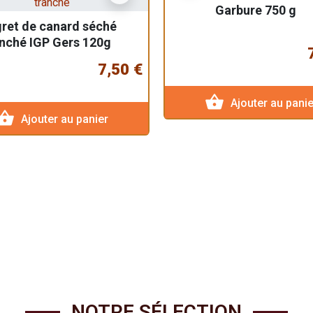
Garbure 750 g
ret de canard séché
nché IGP Gers 120g
7,50 €
shopping_basket
Ajouter au panie
pping_basket
Ajouter au panier
NOTRE SÉLECTION