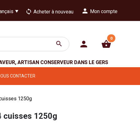
person
loop
Mon compte
Acheter à nouveau
0
person
shopping_basket
search
GAVEUR, ARTISAN CONSERVEUR DANS LE GERS
NOUS CONTACTER
 cuisses 1250g
 4 cuisses 1250g