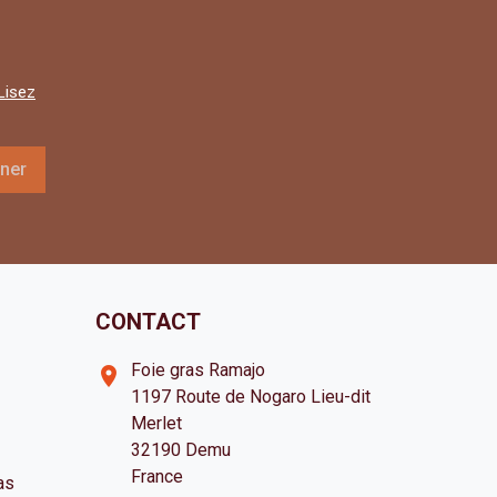
Lisez
CONTACT
Foie gras Ramajo
room
1197 Route de Nogaro Lieu-dit
Merlet
32190 Demu
France
as