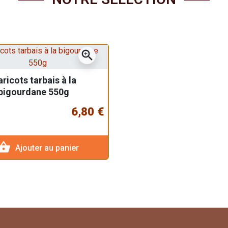
zoom_in
ricots tarbais à la
bigourdane 550g
6,80 €
pping_basket
Ajouter au panier