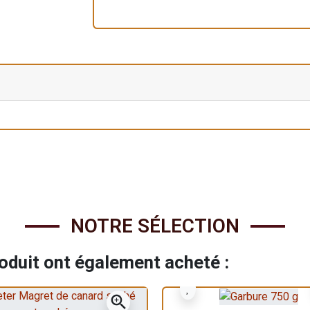
NOTRE SÉLECTION
roduit ont également acheté :
zoom_in