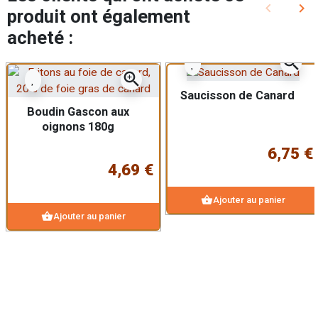
keyboard_arrow_left
keyboard_arrow_right
produit ont également
Précédent
Sui
acheté :
zoom_in
zoom_in
Saucisson de Canard
Boudin Gascon aux
oignons 180g
6,75 €
4,69 €
shopping_basket
Ajouter au panier
shopping_basket
Ajouter au panier