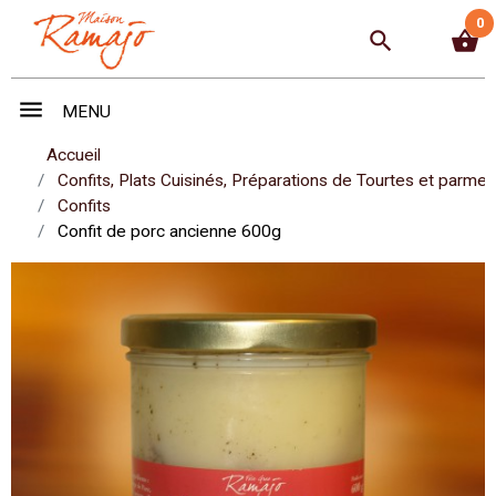
0
search
shopping_basket
menu
MENU
Accueil
Confits, Plats Cuisinés, Préparations de Tourtes et parmen
Confits
Confit de porc ancienne 600g