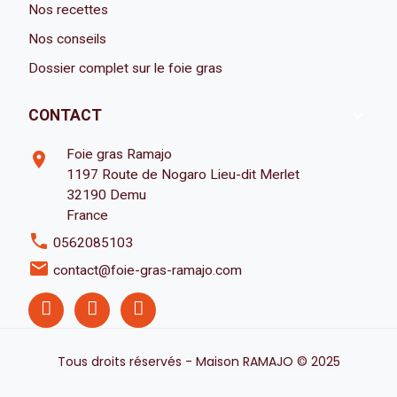
Nos recettes
Nos conseils
Dossier complet sur le foie gras

CONTACT
Foie gras Ramajo
room
1197 Route de Nogaro Lieu-dit Merlet
32190 Demu
France
phone
0562085103
email
contact@foie-gras-ramajo.com
Tous droits réservés - Maison RAMAJO © 2025