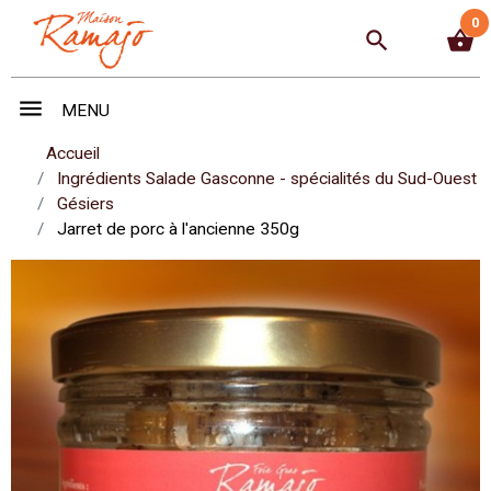
0
search
shopping_basket
menu
MENU
Accueil
Ingrédients Salade Gasconne - spécialités du Sud-Ouest
Gésiers
Jarret de porc à l'ancienne 350g