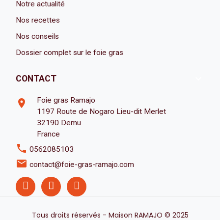
Notre actualité
Nos recettes
Nos conseils
Dossier complet sur le foie gras

CONTACT
Foie gras Ramajo
room
1197 Route de Nogaro Lieu-dit Merlet
32190 Demu
France
phone
0562085103
email
contact@foie-gras-ramajo.com
Tous droits réservés - Maison RAMAJO © 2025