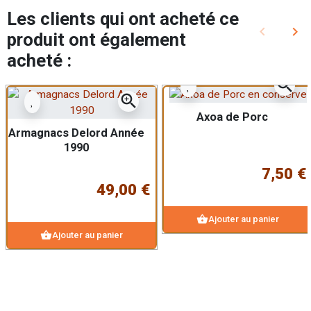
Les clients qui ont acheté ce
keyboard_arrow_left
keyboard_arrow_right
produit ont également
Précédent
Sui
acheté :
zoom_in
zoom_in
Axoa de Porc
Armagnacs Delord Année
1990
7,50 €
49,00 €
shopping_basket
Ajouter au panier
shopping_basket
Ajouter au panier