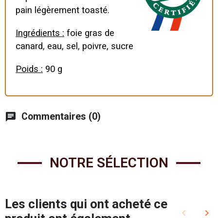
pain légèrement toasté.
Ingrédients :
foie gras de
canard, eau, sel, poivre, sucre
Poids :
90 g
chat
Commentaires (0)
NOTRE SÉLECTION
Les clients qui ont acheté ce
keyboard_arrow_left
keyboard_arrow_right
Précédent
Sui