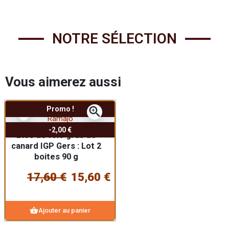
NOTRE SÉLECTION
Vous aimerez aussi
zoom_in
Promo !
-2,00 €
Bloc de foie gras de
canard IGP Gers : Lot 2
boites 90 g
17,60 €
15,60 €
shopping_basket
Ajouter au panier