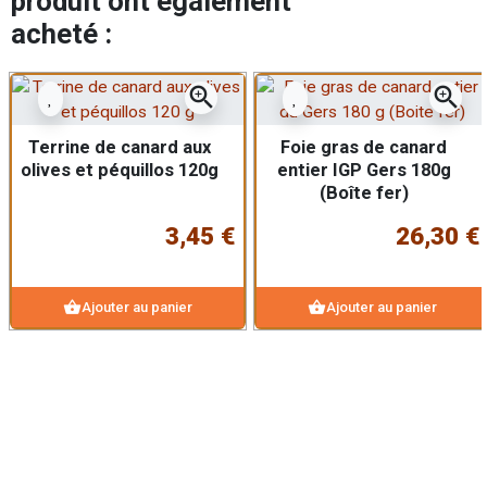
produit ont également
acheté :
zoom_in
zoom_in
Terrine de canard aux
Foie gras de canard
olives et péquillos 120g
entier IGP Gers 180g
(Boîte fer)
3,45 €
26,30 €
shopping_basket
shopping_basket
Ajouter au panier
Ajouter au panier