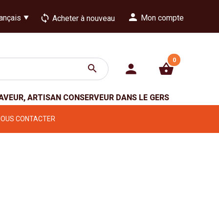
person
loop
Mon compte
Acheter à nouveau
0
person
shopping_basket
search
GAVEUR, ARTISAN CONSERVEUR DANS LE GERS
NOUS CONTACTER