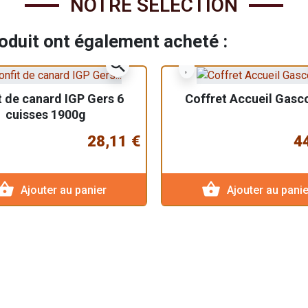
NOTRE SÉLECTION
roduit ont également acheté :
zoom_in
t de canard IGP Gers 6
Coffret Accueil Gasc
cuisses 1900g
28,11 €
4
pping_basket
shopping_basket
Ajouter au panier
Ajouter au panie