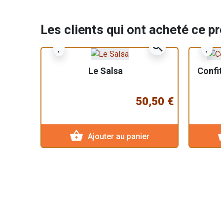
Les clients qui ont acheté ce p
zoom_in
Le Salsa
Confi
50,50 €
shopping_basket
sho
Ajouter au panier