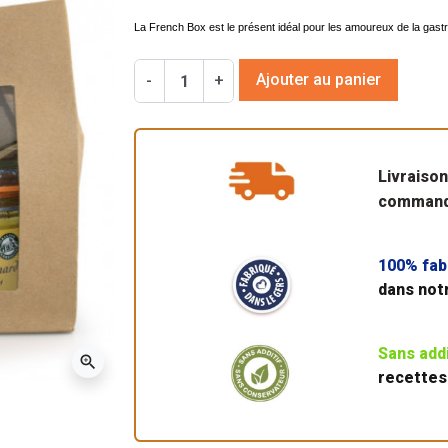
La French Box est le présent idéal pour les amoureux de la gas
Ajouter au panier
-
+
Livraiso
commande
100% fab
dans not
Sans add
zoom_in
recettes