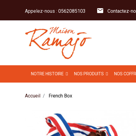
mail
Appelez-nous :
0562085103
Contactez-no
NOTRE HISTOIRE
NOS PRODUITS
NOS COFF
Accueil
French Box