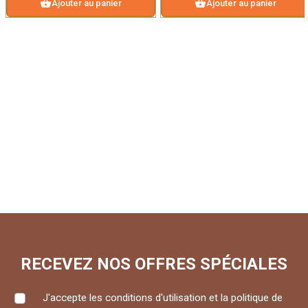
shopping_basket
shopping_basket
Ajouter au panier
Ajouter au panier
RECEVEZ NOS OFFRES SPÉCIALES
J'accepte les conditions d'utilisation et la politique de