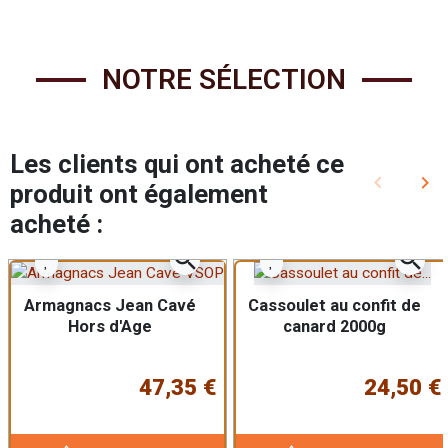
NOTRE SÉLECTION
Les clients qui ont acheté ce
keyboard_arrow_left
keyboard_arrow_right
produit ont également
Précédent
Sui
acheté :
zoom_in
zoom_in
Armagnacs Jean Cavé
Cassoulet au confit de
Hors d'Age
canard 2000g
47,35 €
24,50 €