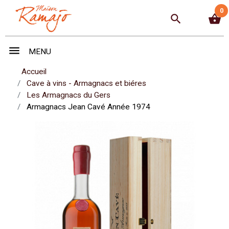
0
search
shopping_basket
menu
MENU
Accueil
Cave à vins - Armagnacs et biéres
Les Armagnacs du Gers
Armagnacs Jean Cavé Année 1974