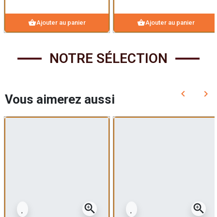
shopping_basket
shopping_basket
Ajouter au panier
Ajouter au panier
NOTRE SÉLECTION
keyboard_arrow_left
keyboard_arrow_right
Vous aimerez aussi
Précédent
Sui
zoom_in
zoom_in