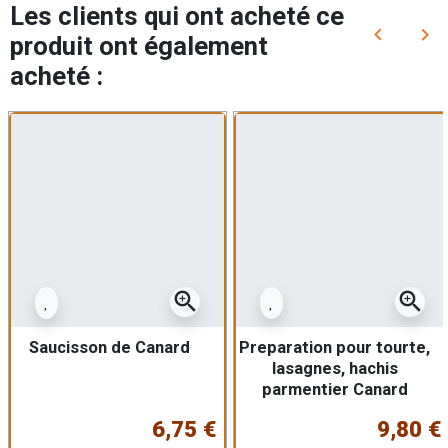
Les clients qui ont acheté ce
keyboard_arrow_left
keyboard_arrow_right
produit ont également
Précédent
Sui
acheté :
zoom_in
zoom_in
Saucisson de Canard
Preparation pour tourte,
lasagnes, hachis
parmentier Canard
Cerise Chèvre
6,75 €
9,80 €