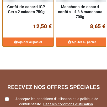
Confit de canard IGP
Manchons de canard
Gers 2 cuisses 750g
confits - 4 à 6 manchons
700g
12,50 €
8,65 €
shopping_basket
shopping_basket
Ajouter au panier
Ajouter au panier
RECEVEZ NOS OFFRES SPÉCIALES
J'accepte les conditions d'utilisation et la politique de
confidentialité.
Lisez les conditions d'utilisation
.