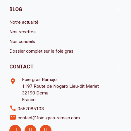

BLOG
Notre actualité
Nos recettes
Nos conseils
Dossier complet sur le foie gras

CONTACT
Foie gras Ramajo
room
1197 Route de Nogaro Lieu-dit Merlet
32190 Demu
France
phone
0562085103
email
contact@foie-gras-ramajo.com