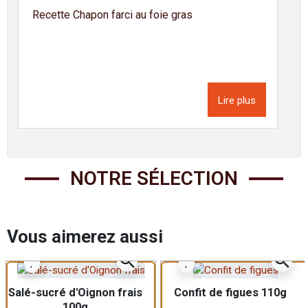
Recette Chapon farci au foie gras
Lire plus
NOTRE SÉLECTION
Vous aimerez aussi
zoom_in
zoom_in
Salé-sucré d'Oignon frais
Confit de figues 110g
100g