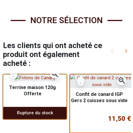
NOTRE SÉLECTION
Les clients qui ont acheté ce
keyboard_arrow_left
keyboard_arrow_right
produit ont également
Précédent
Sui
acheté :
zoom_in
zoom_in
Terrine maison 120g
Offerte
Confit de canard IGP
Gers 2 cuisses sous vide
Rupture du stock
11,50 €