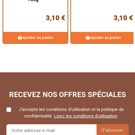
3,10 €
3,10 €
shopping_basket
shopping_basket
Ajouter au panier
Ajouter au panier
RECEVEZ NOS OFFRES SPÉCIALES
J'accepte les conditions d'utilisation et la politique de
confidentialité.
Lisez les conditions d'utilisation
.